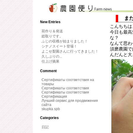
ま
New Entries
こんちちは
荷作り＆発送
今日も最高
総取りです。
な？
ふじの収穫が始まりました！
なんて思わ
シナノスイート登場！
須磨農園で
よこせ梨園さんに行ってきました！
んだんと大
久しぶりの...
仕上げ摘果
Comment
Сертификаты соответствия на
товары
Сертификаты соответствия
Сертификаты соответствия
Сертификация
Лучший сервис для продвижения
сайта
skupka spb
Categories
日記