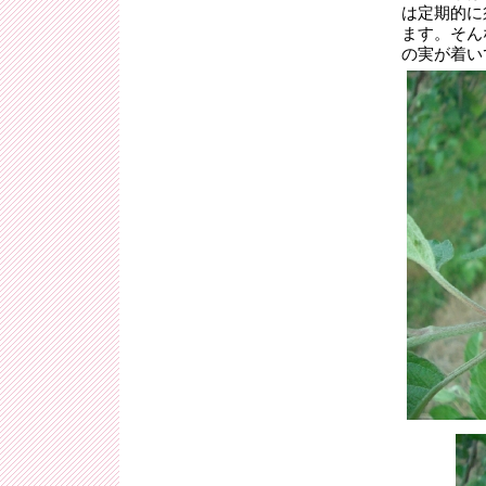
は定期的に
ます。そん
の実が着い