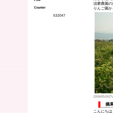
須磨農園の
Counter
りんご園か
532047
2009/05/26(Tu
摘
こんにちは