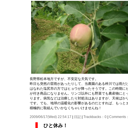
長野県松本地方ですが、不安定な天気です。
昨日も突然の雷雨があったりして、当農園のある梓川では雨だ
はなれた塩尻市の方ではヒョウが降ったそうです。この時期に
が付き商品になりません。リンゴ以外にも野菜でも農産物にと
ります。病気などは治療したり対処法はありますが、天候ばか
です。でも、地球の温暖化の影響があるのだとすれば、もっと
積極的に取組んでいかなくちゃいけませんね！
2009/06/17(Wed) 22:54:17
|
日記
|
Trackbacks：0
|
Comments
ひと休み！