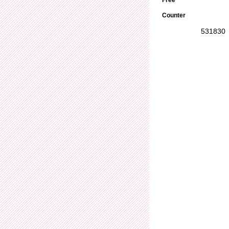
Counter
531830