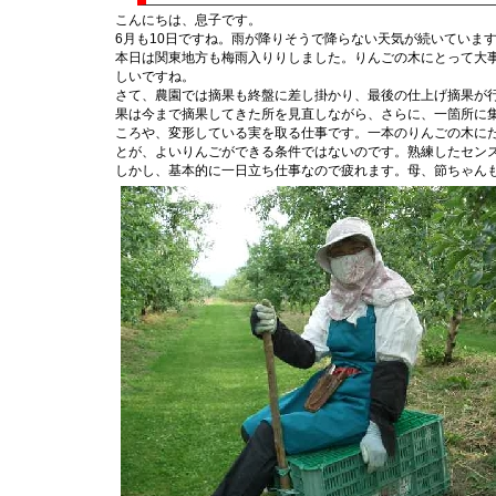
こんにちは、息子です。
6月も10日ですね。雨が降りそうで降らない天気が続いていま
本日は関東地方も梅雨入りりしました。りんごの木にとって大
しいですね。
さて、農園では摘果も終盤に差し掛かり、最後の仕上げ摘果が
果は今まで摘果してきた所を見直しながら、さらに、一箇所に
ころや、変形している実を取る仕事です。一本のりんごの木に
とが、よいりんごができる条件ではないのです。熟練したセン
しかし、基本的に一日立ち仕事なので疲れます。母、節ちゃん