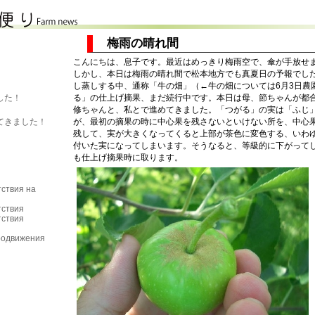
梅雨の晴れ間
こんにちは、息子です。最近はめっきり梅雨空で、傘が手放せ
しかし、本日は梅雨の晴れ間で松本地方でも真夏日の予報でし
し蒸しする中、通称「牛の畑」（←牛の畑については6月3日農
る」の仕上げ摘果、まだ続行中です。本日は母、節ちゃんが都
した！
修ちゃんと、私とで進めてきました。「つがる」の実は「ふじ
が、最初の摘果の時に中心果を残さないといけない所を、中心
てきました！
残して、実が大きくなってくると上部が茶色に変色する、いわ
付いた実になってしまいます。そうなると、等級的に下がって
も仕上げ摘果時に取ります。
ствия на
тствия
тствия
родвижения