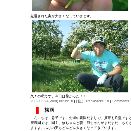
厳選された実が大きくなっていきます。
久々の私です。今日は暑かった！！
2009/06/24(Wed) 00:39:18
|
日記
|
Trackbacks：0
|
Comments
梅雨
こんにちは、息子です。先週の農園だよりで、摘果も終盤です
磨農園では、園主、修ちゃんと妻、節ちゃんがまだまだ、もく
ますよ。ふじの実もどんどん大きくなってきています。