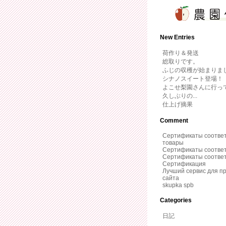
New Entries
荷作り＆発送
総取りです。
ふじの収穫が始まりま
シナノスイート登場！
よこせ梨園さんに行っ
久しぶりの...
仕上げ摘果
Comment
Сертификаты соответ
товары
Сертификаты соотве
Сертификаты соотве
Сертификация
Лучший сервис для п
сайта
skupka spb
Categories
日記