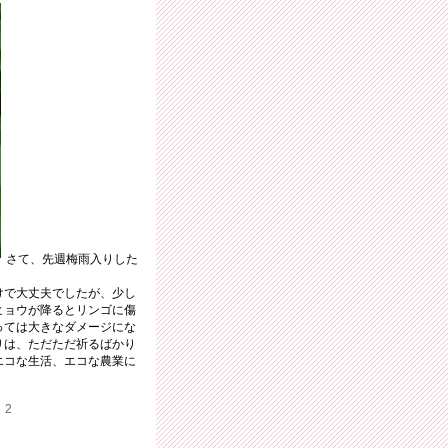
さて、先週梅雨入りした
けで大丈夫でしたが、少し
ヒョウが降るとリンゴに傷
っては大きなダメージにな
りは、ただただ祈るばかり
エコな生活、エコな農業に
：2