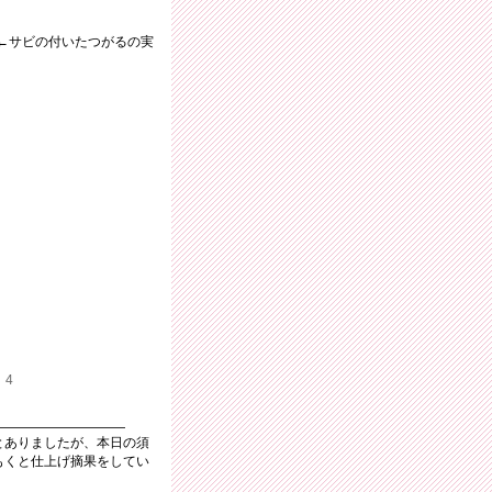
←サビの付いたつがるの実
：4
とありましたが、本日の須
もくと仕上げ摘果をしてい