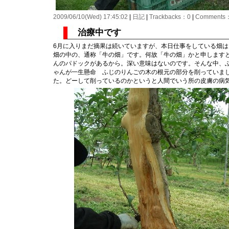
2009/06/10(Wed) 17:45:02
|
日記
|
Trackbacks：0
|
Comments
治療中です
6月に入りまだ摘果は続いていますが、本日仕事をしている畑
畑の中の、通称「牛の畑」です。何故「牛の畑」かと申します
んのパドックがあるから。深い意味はないのです。そんな中、
ゃんが一生懸命 ふじのりんごの木の根元の部分を削っていま
た。どーして削っているのかというと人間でいう所の皮膚の病