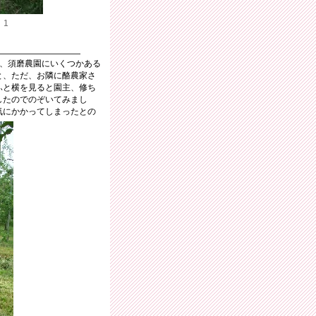
：1
は、須磨農園にいくつかある
と、ただ、お隣に酪農家さ
ふと横を見ると園主、修ち
したのでのぞいてみまし
気にかかってしまったとの