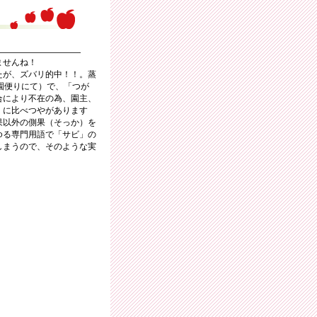
ませんね！
たが、ズバリ的中！！。蒸
園便りにて）で、「つが
合により不在の為、園主、
」に比べつやがあります
果以外の側果（そっか）を
ゆる専門用語で「サビ」の
しまうので、そのような実