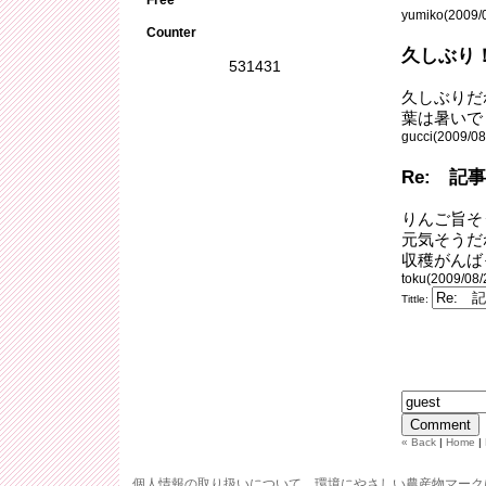
yumiko(2009/0
Counter
久しぶり
531431
久しぶりだ
葉は暑いで
gucci(2009/08
Re: 記
りんご旨そ
元気そうだ
収穫がんば
toku(2009/08/
Tittle:
« Back
|
Home
|
個人情報の取り扱いについて
環境にやさしい農産物マーク