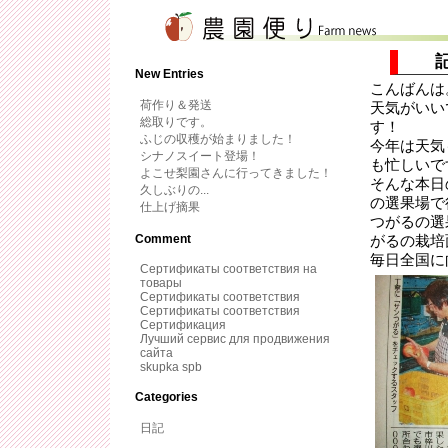
記
New Entries
こんばんは
荷作り＆発送
天気がいい
総取りです。
す！
ふじの収穫が始まりました！
今年は天気
シナノスイート登場！
も忙しいで
よこせ梨園さんに行ってきました！
そんな本日
久しぶりの...
の選果場で
仕上げ摘果
つがるの選
Comment
がるの栽培
毎日全国に
Сертификаты соответствия на
товары
Сертификаты соответствия
Сертификаты соответствия
Сертификация
Лучший сервис для продвижения
сайта
skupka spb
Categories
日記